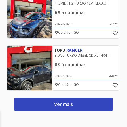
PREMIER 1.2 TURBO 12V FLEX AUT.
R$
à combinar
2022
/
2023
63
Km
Catalão - GO
FORD
RANGER
3.0 V6 TURBO DIESEL CD XLT 4X4
AUTOMATICO
R$
à combinar
2024
/
2024
99
Km
Catalão - GO
Ver mais