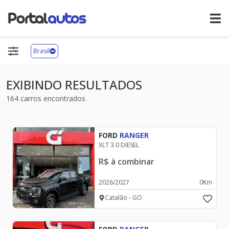
Brasil
EXIBINDO RESULTADOS
164
carros encontrados
BMW
FORD
RANGER
XLT 3.0 DIESEL
BYD
R$
à combinar
2026
/
2027
0
Km
CAOA CHERY
Catalão - GO
CITROËN