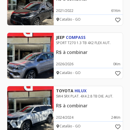
2021
/
2022
61
Km
Catalão - GO
JEEP
COMPASS
SPORT T270 1.3 TB 4X2 FLEX AUT.
R$
à combinar
2026
/
2026
0
Km
Catalão - GO
TOYOTA
HILUX
SW4 SRX PLAT. 4X4 2.8 TB DIE. AUT.
R$
à combinar
2024
/
2024
24
Km
Catalão - GO