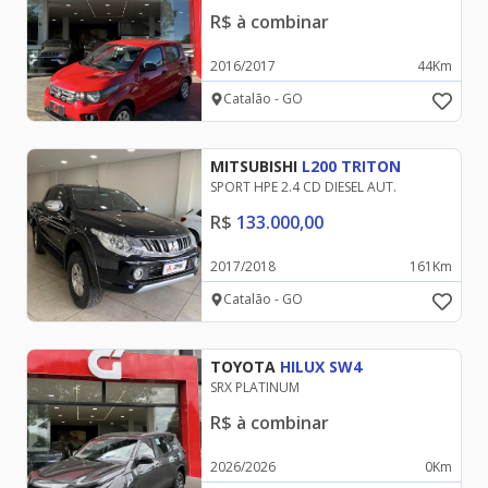
R$
à combinar
2016
/
2017
44
Km
Catalão - GO
MITSUBISHI
L200 TRITON
SPORT HPE 2.4 CD DIESEL AUT.
R$
133.000,00
2017
/
2018
161
Km
Catalão - GO
TOYOTA
HILUX SW4
SRX PLATINUM
R$
à combinar
2026
/
2026
0
Km