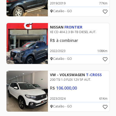
2019
/
2019
77
Km
HYUNDAI
Catalão - GO
NISSAN
FRONTIER
JEEP
XE CD 4X4 2.3 BI-TB DIESEL AUT.
R$
à combinar
LAND ROVER
2022
/
2023
108
Km
Catalão - GO
MERCEDES-BENZ
VW - VOLKSWAGEN
T-CROSS
200 TSI 1.0 FLEX 12V 5P AUT.
MITSUBISHI
R$
106.000,00
2023
/
2024
61
Km
NISSAN
Catalão - GO