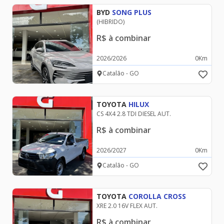
PEUGEOT
BYD
SONG PLUS
(HIBRIDO)
R$
à combinar
RAM
2026
/
2026
0
Km
Catalão - GO
RENAULT
TOYOTA
HILUX
SUZUKI
CS 4X4 2.8 TDI DIESEL AUT.
R$
à combinar
TOYOTA
2026
/
2027
0
Km
Catalão - GO
VW - VOLKSWAGEN
TOYOTA
COROLLA CROSS
XRE 2.0 16V FLEX AUT.
R$
à combinar