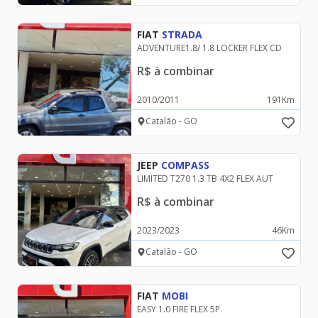
FIAT
STRADA
ADVENTURE1.8/ 1.8 LOCKER FLEX CD
R$
à combinar
2010
/
2011
191
Km
Catalão - GO
JEEP
COMPASS
LIMITED T270 1.3 TB 4X2 FLEX AUT
R$
à combinar
2023
/
2023
46
Km
Catalão - GO
FIAT
MOBI
EASY 1.0 FIRE FLEX 5P.