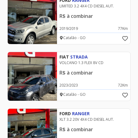
FORD
RANGER
LIMITED 3.2 4X4 CD DIESEL AUT.
R$
à combinar
FIAT
2019
/
2019
77
Km
Catalão - GO
FORD
FIAT
STRADA
VOLCANO 1.3 FLEX 8V CD
GAC
R$
à combinar
2023
/
2023
72
Km
GM - CHEVROLET
Catalão - GO
GWM
FORD
RANGER
XLT 3.2 20V 4X4 CD DIESEL AUT.
HONDA
R$
à combinar