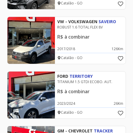
Catalão - GO
VW - VOLKSWAGEN
SAVEIRO
ROBUST 1.6 TOTAL FLEX 8V
R$
à combinar
2017
/
2018
126
Km
Catalão - GO
FORD
TERRITORY
TITANIUM 1.5 GTDI ECOBO. AUT.
R$
à combinar
2023
/
2024
26
Km
Catalão - GO
GM - CHEVROLET
TRACKER